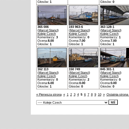
Głosów:
1
Głosów:
0
365 006
193 963-6
363 128-1
(
Marcel Stancl
)
(
Marcel Stancl
)
(
Marcel Stancl
)
Koleje Czech
Koleje Czech
Koleje Czech
Komentarzy:
3
Komentarzy:
0
Komentarzy:
1
Ocena:
8.00
Ocena:
7.00
Ocena:
7.00
Głosów:
1
Głosów:
1
Głosów:
1
162 113
150 749
845 301-1
(
Marcel Stancl
)
(
Marcel Stancl
)
(
Marcel Stancl
)
Koleje Czech
Koleje Czech
Koleje Czech
Komentarzy:
0
Komentarzy:
2
Komentarzy:
0
Ocena:
6.00
Ocena:
0.00
Ocena:
0.00
Głosów:
1
Głosów:
0
Głosów:
0
« Pierwsza strona
«
1
2
3
4
5
6
7
8
9
10
»
Ostatnia strona