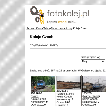
Strona główna
/
Tabor
/
Tabor zagraniczny
/Koleje Czech
Koleje Czech
ČD (Wyświetleń: 20697)
Sortuj zdjecia wg
Znaleziono zdjęć: 367 na 25 stronie(ach). Wyświetlone zdjęcia: 61
365 003-3
753 761-6
193 289
(
Marcel Stancl
)
(
Kolins
)
(
Marcel Stancl
)
Koleje Czech
Koleje Czech
Koleje Czech
Komentarzy:
1
Komentarzy:
0
Komentarzy:
0
Ocena:
0.00
Ocena:
10.00
Ocena:
0.00
Głosów:
0