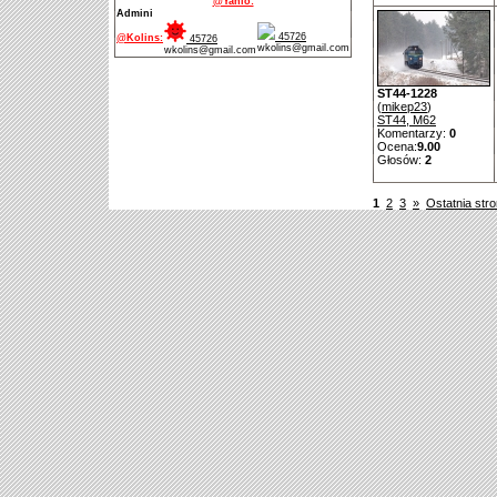
@Yanio:
Admini
45726
@Kolins:
45726
wkolins@gmail.com
wkolins@gmail.com
ST44-1228
(
mikep23
)
ST44, M62
Komentarzy:
0
Ocena:
9.00
Głosów:
2
1
2
3
»
Ostatnia str