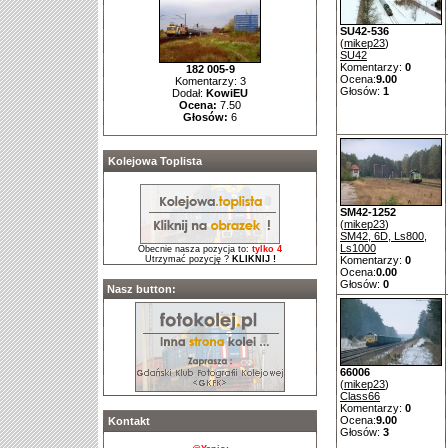
SU42-536
(
mikep23
)
SU42
Komentarzy:
0
182 005-9
Ocena:
9.00
Komentarzy: 3
Głosów:
1
Dodał:
KowiEU
Ocena:
7.50
Głosów:
6
Kolejowa Toplista
SM42-1252
(
mikep23
)
SM42, 6D, Ls800,
Ls1000
Obecnie nasza pozycja to:
tylko 4
Utrzymać pozycję ?
KLIKNIJ !
Komentarzy:
0
Ocena:
0.00
Głosów:
0
Nasz button:
66006
(
mikep23
)
Class66
Komentarzy:
0
Ocena:
9.00
Kontakt
Głosów:
3