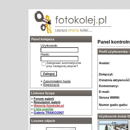
Panel kolejarza
Panel kontroln
Użytkownik:
Profil użytkownika:
Hasło:
Zalogować automatycznie
Avatar:
przy następnej wizycie?
Dołączył:
Ostatnia aktywność
»
Zapomniałem hasła
»
Rejestracja
Komentarzy:
E-mail:
Linkowa Szopa
Strona WWW:
»
Forum galerii
»
Regulamin galerii
Numer gadu-gadu:
»
Historia fotokolej.pl
»
Lista userów
»
Galeria TRAKO2007
Użytkownik dodał 45 
Losowe zdjęcie